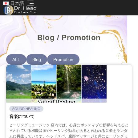
日本語
Blog / Promotion
ALL
Blog
Promotion
SOUND HEALING
音楽について
ヒーリングミュージック 店内では、心身にポジティブな影響を与えると
言われている機能音源やヒーリング効果があると言われる音楽をランダ
ムに再生しています。ヘッドスパ、腹部マッサージと共にヒーリングミ