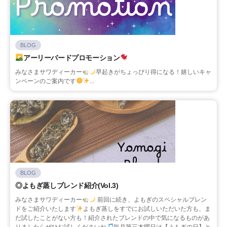
BLOG
アーリーバードプロモーション
みなさまサワディーカー
早起きがちょっぴり得になる！嬉しいキャ
ンペーンのご案内です
...
BLOG
◎よもぎ蒸しブレンド紹介(Vol.3)
みなさまサワディーカー
前回に続き、よもぎのスペシャルブレン
ドをご紹介いたします
よもぎ蒸しをすでにお試しいただいた方も、ま
だ試したことがない方も！紹介されたブレンドの中で気になるものがあ
りましたらぜひお試しくださいね
毎月第三木曜日は【よもぎの日】と