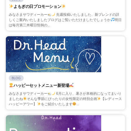
よもぎの日プロモーション
みなさまサワディーカー
先週投稿いたしました、新ブレンドの詳
しくご案内いたしましたブログはご覧いただけましたでしょうか
明日
は毎月第三木曜日恒例の...
BLOG
ハッピーセットメニュー新登場
みなさまサワディーカー
6月に入り、暑さが本格的になってまいり
ましたね
そんな季節にぴったりの女性限定の特別企画
【レディース
ハッピーアワー】
をご紹介いたします
...