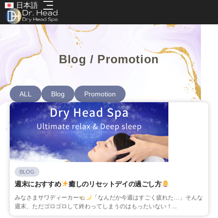
日本語
Blog / Promotion
ALL
Blog
Promotion
BLOG
週末におすすめ
癒しのリセットデイの過ごし方
みなさまサワディーカー
「なんだか今週はすごく疲れた…」そんな
週末、ただゴロゴロして終わってしまうのはもったいない！...