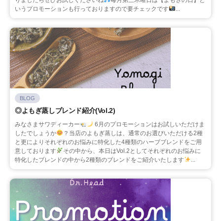
いうプロモーションも行っておりますので要チェックです
...
BLOG
◎よもぎ蒸しブレンド紹介(Vol.2)
みなさまサワディーカー
6月のプロモーションはお試しいただけま
したでしょうか
？当店のよもぎ蒸しは、通常のお選びいただける2種
と更によりそれぞれのお悩みに特化した4種類のハーブブレンドをご用
意しております
その中から、本日はVol.2としてそれぞれのお悩みに
特化したブレンドの中から2種類のブレンドをご紹介いたします
...