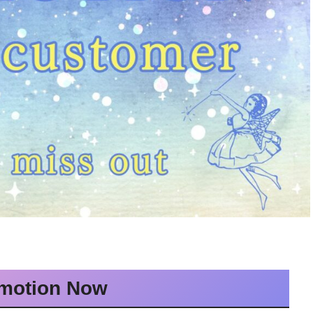
motion
Now