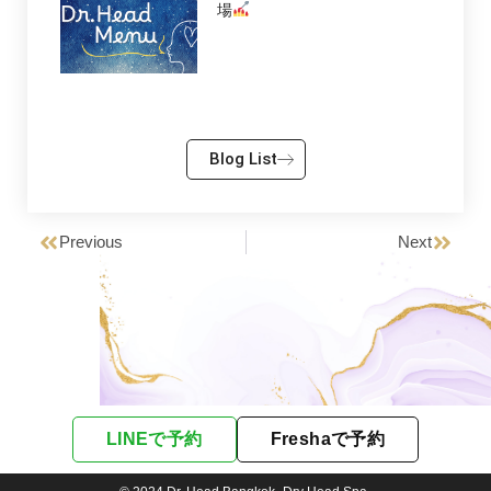
場
Blog List
Previous
Next
LINEで予約
Freshaで予約