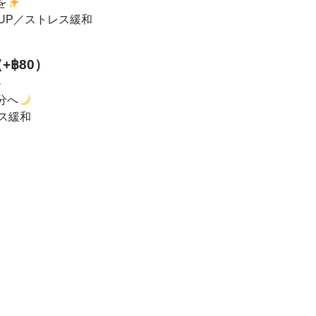
を
UP／ストレス緩和
฿80）
♪
分へ
ス緩和