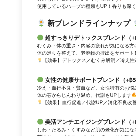
使用しているハーブの種類もUP！香りも深
新ブレンドラインナップ
超すっきりデトックスブレンド（+฿
むくみ・体の重さ・内臓の疲れが気になる方
体の巡りを整えて、老廃物の排出をサポート
【効果】デトックス／むくみ解消／冷え性
女性の健康サポートブレンド（+฿5
冷え・血行不良・貧血など、女性特有のお悩
体の芯からじんわり温め、代謝もUPします
【効果】血行促進／代謝UP／消化不良改
美活アンチエイジングブレンド（+฿
しわ・たるみ・くすみなど肌の老化が気にな