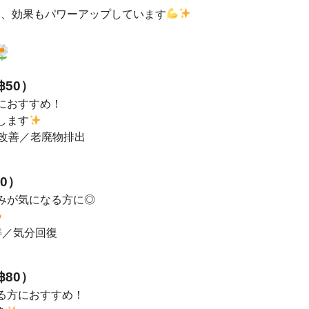
く、効果もパワーアップしています
50）
におすすめ！
します
改善／老廃物排出
0）
みが気になる方に◎
善／気分回復
80）
る方におすすめ！